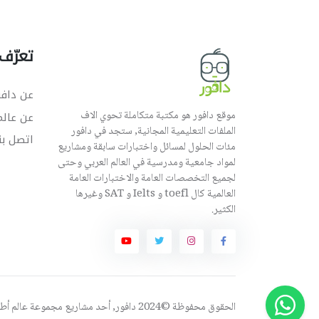
تعرّف 
عن دافو
موقع دافور هو مكتبة متكاملة تحوي الاف
عن عال
الملفات التعليمية المجانية, ستجد في دافور
اتصل بن
مئات الحلول لمسائل واختبارات سابقة ومشاريع
لمواد جامعية ومدرسية في العالم العربي وحتى
لجميع التخصصات العامة والاختبارات العامة
العالمية كال toefl و Ielts و SAT وغيرها
الكثير.
الحقوق محفوظة ©2024 دافور, أحد مشاريع مجموعة
عالم أ