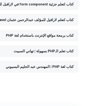
كتاب لتعلم جزئية form component في لارافيل للمؤلفة Laravel Safaa Al-Hayali
كتاب لتعلم لارافيل للمؤلف عبدالرحمن عثمان Laravel
كتاب برمجة مواقع الإنترنت باستخدام لغة PHP
كتاب تعلم الـPHP بسهولة | تهاني السبيت
كتاب لغة PHP | المهندس عبد الحليم البسيوني