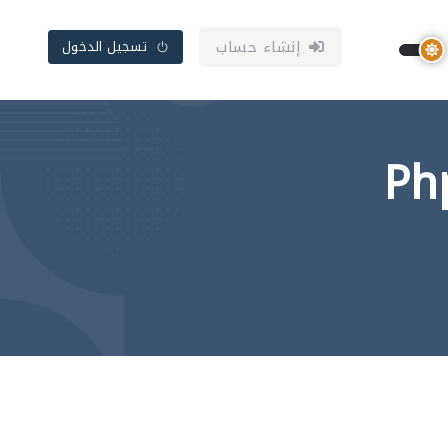
إنشاء حساب
تسجيل الدخول
ليمية في برمجة بي اتش بي Php