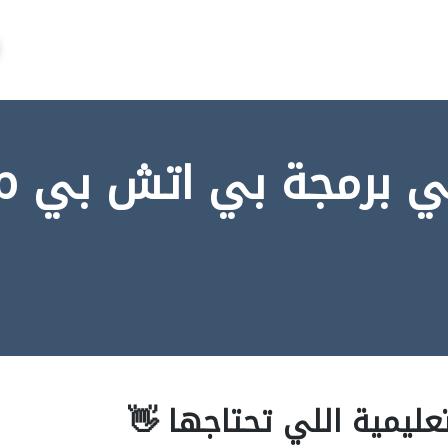
ملفات تع
عليمية اللي تحتاجها 👋