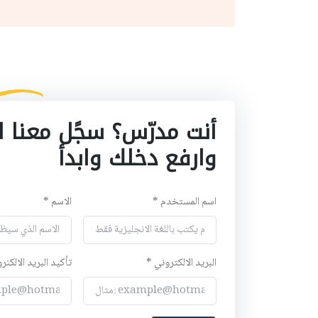
أنت مدرّس؟ سجًل معنا ا
وارفع دخلك وابدأ
اسم المستخدم *
الاسم *
البريد الالكتروني *
تأكيد البريد الالكنر