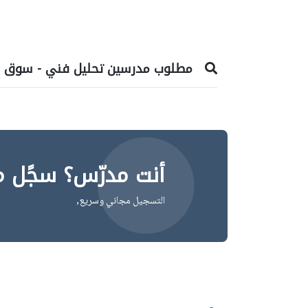
مطلوب مدرسين تحليل فني - سوق ال
أنت مدرّس؟ سجًل م
التسجيل مجاني وسريع,