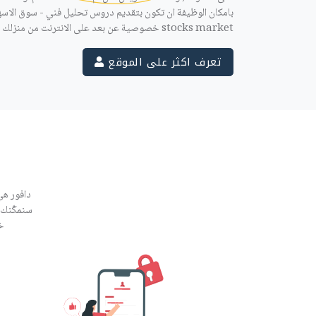
stocks market خصوصية عن بعد على الانترنت من منزلك او حتى مكتبك .
تعرف اكثر على الموقع
دافور هي
سنمكّنك 
خ