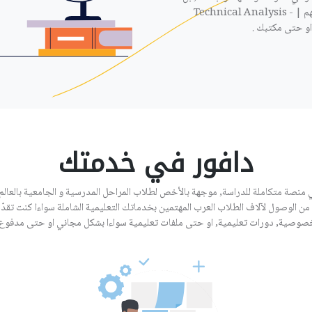
بامكان الوظيفة ان تكون بتقديم دروس تحليل فني - سوق الاسهم | Technical Analysis -
دافور في خدمتك
 منصة متكاملة للدراسة, موجهة بالأخص لطلاب المراحل المدرسية و الجامعية بالعالم 
من الوصول لآلاف الطلاب العرب المهتمين بخدماتك التعليمية الشاملة سواءا كنت تقد
صوصية, دورات تعليمية, او حتى ملفات تعليمية سواءا بشكل مجاني او حتى مدفوع.