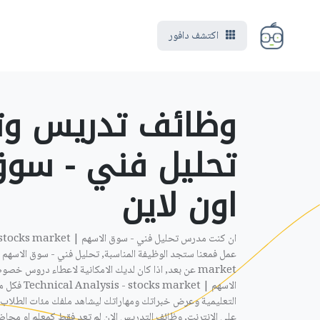
اكتشف دافور
وظائف تدريس وت
تحليل فني - سو
اون لاين ‎
market عن بعد, اذا كان لديك الامكانية لاعطاء دروس 
الاسهم | ket
التعليمية وعرض خبراتك ومهاراتك ليشاهد ملفك مئات الطلاب 
على الانترنت, وظائف التدريس الان لم تعد فقط كمعلم او محاض