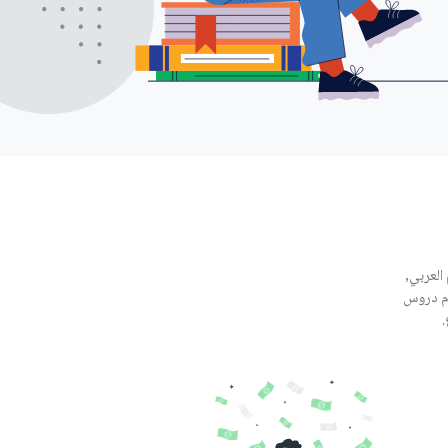
العربي,
ّم دروس