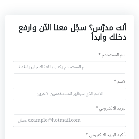
أنت مدرّس؟ سجًل معنا الآن وارفع
دخلك وابدأ
اسم المستخدم *
الاسم *
البريد الالكتروني *
تأكيد البريد الالكنروني *