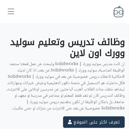
وظائف تدريس وتعليم سوليد
وورك اون لاين ‎
ان كنت مدرس سوليد وورك | Solidworks وتبحث عن عمل فمعنا ستجد
الوظيفة المناسبة, سوليد وورك | Solidworks عن بعد, اذا كان لديك
الامكانية لاعطاء دروس خصوصية عن بعد في سوليد وورك | Solidworks
فكل ماعليك هو التسجيل في منصة دافور التعليمية وعرض خبراتك ومهاراتك
ليشاهد ملفك مئات الطلاب العرب الباحثين عن مدرسين اونلاين على الانترنت,
وظائف التدريس الان لم تعد فقط كمعلم او محاضر في مدرسة او معهد او
جامعة, بل بامكان الوظيفة ان تكون بتقديم دروس سوليد وورك |
Solidworks خصوصية عن بعد على الانترنت من منزلك او حتى مكتبك .
تعرف اكثر على الموقع