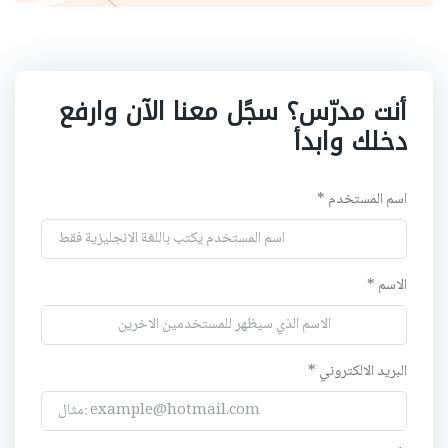
أنت مدرّس؟ سجًل معنا الآن وارفع
دخلك وابدأ
اسم المستخدم *
الاسم *
البريد الالكتروني *