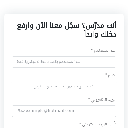
أنت مدرّس؟ سجًل معنا الآن وارفع
دخلك وابدأ
اسم المستخدم *
الاسم *
البريد الالكتروني *
تأكيد البريد الالكنروني *