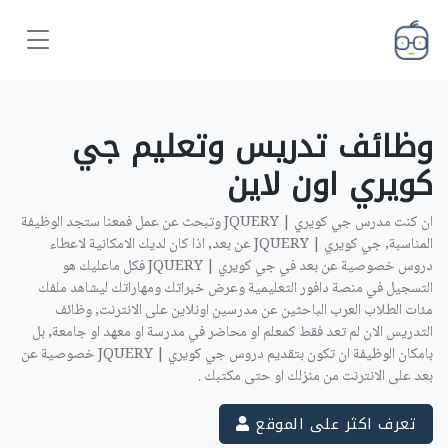
وظائف تدريس وتعليم جي
كويري اون لاين ‎
ان كنت مدرس جي كويري | JQUERY وتبحث عن عمل فمعنا ستجد الوظيفة
المناسبة, جي كويري | JQUERY عن بعد, اذا كان لديك الامكانية لاعطاء
دروس خصوصية عن بعد في جي كويري | JQUERY فكل ماعليك هو
التسجيل في منصة دافور التعليمية وعرض خبراتك ومهاراتك ليشاهد ملفك
مئات الطلاب العرب الباحثين عن مدرسين اونلاين على الانترنت, وظائف
التدريس الان لم تعد فقط كمعلم او محاضر في مدرسة او معهد او جامعة, بل
بامكان الوظيفة ان تكون بتقديم دروس جي كويري | JQUERY خصوصية عن
بعد على الانترنت من منزلك او حتى مكتبك .
تعرف اكثر على الموقع