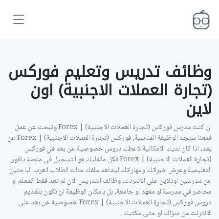
وظائف تدريس وتعليم فوركس
(تجارة العملات الاجنبية) اون
لاين ‎
ان كنت مدرس فوركس (تجارة العملات الاجنبية) | Forex وتبحث عن عمل
فمعنا ستجد الوظيفة المناسبة, فوركس (تجارة العملات الاجنبية) | Forex عن
بعد, اذا كان لديك الامكانية لاعطاء دروس خصوصية عن بعد في فوركس
(تجارة العملات الاجنبية) | Forex فكل ماعليك هو التسجيل في منصة دافور
التعليمية وعرض خبراتك ومهاراتك ليشاهد ملفك مئات الطلاب العرب الباحثين
عن مدرسين اونلاين على الانترنت, وظائف التدريس الان لم تعد فقط كمعلم او
محاضر في مدرسة او معهد او جامعة, بل بامكان الوظيفة ان تكون بتقديم
دروس فوركس (تجارة العملات الاجنبية) | Forex خصوصية عن بعد على
الانترنت من منزلك او حتى مكتبك .