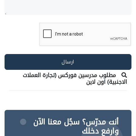
مطلوب مدرسين فوركس (تجارة العملات
الاجنبية) اون لاين
أنت مدرّس؟ سجًل معنا الآن
وارفع دخلك