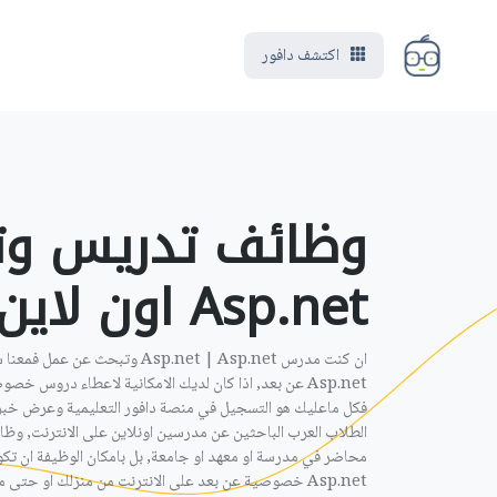
اكتشف دافور
وظائف تدريس وت
Asp.net اون لاين ‎
فكل ماعليك هو التسجيل في منصة دافور التعليمية وعرض خبر
الطلاب العرب الباحثين عن مدرسين اونلاين على الانترنت, وظائ
Asp.net خصوصية عن بعد على الانترنت من منزلك او حتى مكتبك .