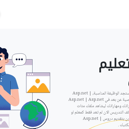
عليم
ان كنت مدرس Asp.net | Asp.net وتبحث عن عمل فمعنا ستجد الوظيفة المناسبة, Asp.net |
Asp.net عن بعد, اذا كان لديك الامكانية لاعطاء دروس خصوصية عن بعد في Asp.net | Asp.net
اتك ومهاراتك ليشاهد ملفك مئات
ف التدريس الان لم تعد فقط كمعلم او
محاضر في مدرسة او معهد او جامعة, بل بامكان الوظيفة ان تكون بتقديم دروس Asp.net |