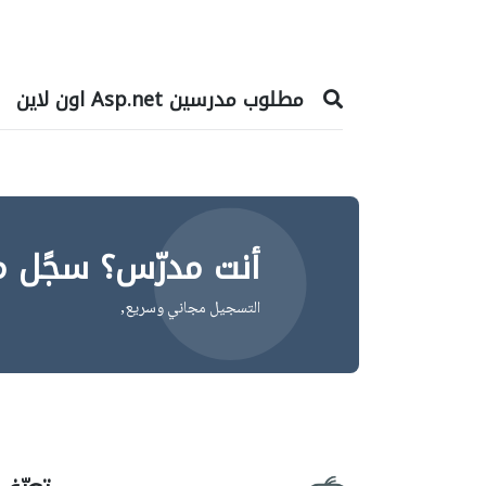
مطلوب مدرسين Asp.net اون لاين
أنت مدرّس؟ سجًل م
التسجيل مجاني وسريع,