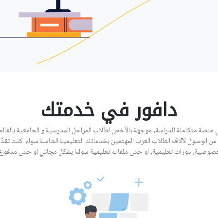
دافور في خدمتك
 منصة متكاملة للدراسة, موجهة بالأخص لطلاب المراحل المدرسية و الجامعية بالعالم 
من الوصول لآلاف الطلاب العرب المهتمين بخدماتك التعليمية الشاملة سواءا كنت تقد
صوصية, دورات تعليمية, او حتى ملفات تعليمية سواءا بشكل مجاني او حتى مدفوع.