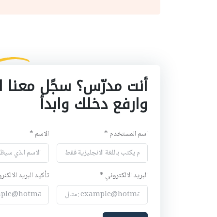
أنت مدرّس؟ سجًل معنا ا
وارفع دخلك وابدأ
اسم المستخدم *
الاسم *
البريد الالكتروني *
تأكيد البريد الالكنر