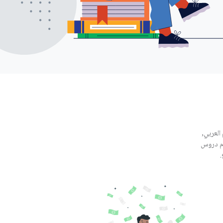
العربي,
ّم دروس