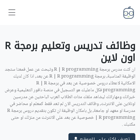
وظائف تدريس وتعليم برمجة R
اون لاين ‎
ان كنت مدرس برمجة R | R programming وتبحث عن عمل فمعنا ستجد
الوظيفة المناسبة, برمجة R | R programming عن بعد, اذا كان لديك
الامكانية لاعطاء دروس خصوصية عن بعد في برمجة R | R
programming فكل ماعليك هو التسجيل في منصة دافور التعليمية وعرض
خبراتك ومهاراتك ليشاهد ملفك مئات الطلاب العرب الباحثين عن مدرسين
اونلاين على الانترنت, وظائف التدريس الان لم تعد فقط كمعلم او محاضر في
مدرسة او معهد او جامعة, بل بامكان الوظيفة ان تكون بتقديم دروس برمجة R
| R programming خصوصية عن بعد على الانترنت من منزلك او حتى
مكتبك .
تعرف اكثر على الموقع