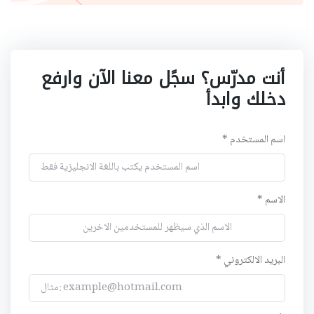
أنت مدرّس؟ سجًل معنا الآن وارفع
دخلك وابدأ
اسم المستخدم *
الاسم *
البريد الالكتروني *