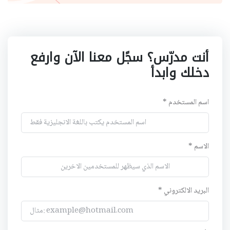
أنت مدرّس؟ سجًل معنا الآن وارفع
دخلك وابدأ
اسم المستخدم *
الاسم *
البريد الالكتروني *