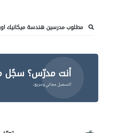
مطلوب مدرسين هندسة ميكانيك اون 
أنت مدرّس؟ سجًل م
التسجيل مجاني وسريع,