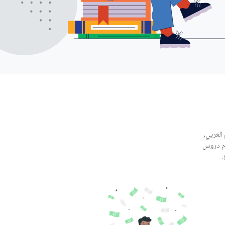
العربي,
ّم دروس