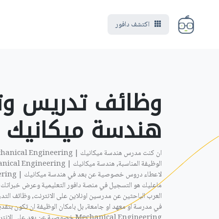
اكتشف دافور
وظائف تدريس وت
هندسة ميكانيك او
ماعليك هو التسجيل في منصة دافور التعليمية وعرض خبراتك 
العرب الباحثين عن مدرسين اونلاين على الانترنت, وظائف التد
في مدرسة او معهد او جامعة, بل بامكان الوظيفة ان تكون بتق
Mechanical Engineering خصوصية عن بعد على الانترنت من منزلك او حتى مكتبك .