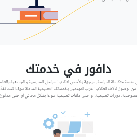
دافور في خدمتك
 منصة متكاملة للدراسة, موجهة بالأخص لطلاب المراحل المدرسية و الجامعية بالعالم 
من الوصول لآلاف الطلاب العرب المهتمين بخدماتك التعليمية الشاملة سواءا كنت تقد
صوصية, دورات تعليمية, او حتى ملفات تعليمية سواءا بشكل مجاني او حتى مدفوع.