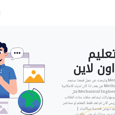
عليم
ن لاين ‎
ان كنت مدرس هندسة ميكانيك | Mechanical Engineering وتبحث عن عمل فمعنا ستجد
الوظيفة المناسبة, هندسة ميكانيك | Mechanical Engineering عن بعد, اذا كان لديك الامكانية
لاعطاء دروس خصوصية عن بعد في هندسة ميكانيك | Mechanical Engineering فكل
ومهاراتك ليشاهد ملفك مئات الطلاب
ريس الان لم تعد فقط كمعلم او محاضر
ديم دروس هندسة ميكانيك |