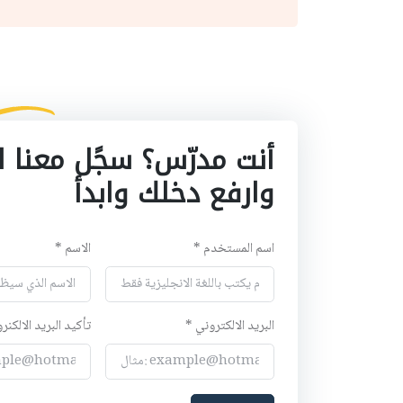
أنت مدرّس؟ سجًل معنا ا
وارفع دخلك وابدأ
اسم المستخدم *
الاسم *
البريد الالكتروني *
تأكيد البريد الالكنر