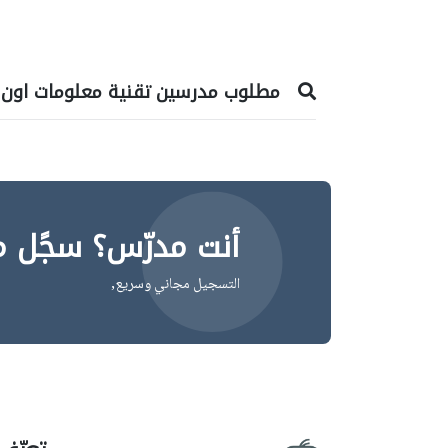
مطلوب مدرسين تقنية معلومات اون ل
أنت مدرّس؟ سجًل م
التسجيل مجاني وسريع,