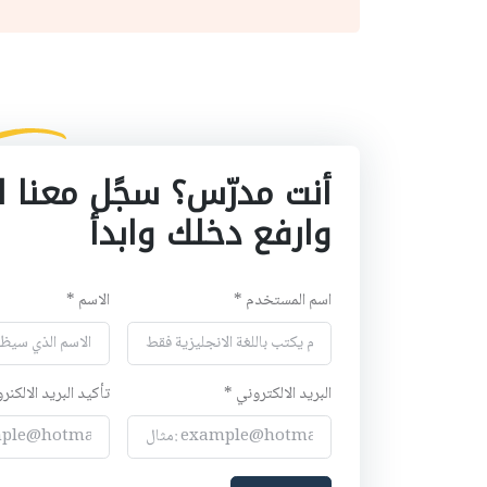
أنت مدرّس؟ سجًل معنا ا
وارفع دخلك وابدأ
اسم المستخدم *
الاسم *
البريد الالكتروني *
تأكيد البريد الالكنر