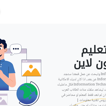
عليم
 لاين ‎
ان كنت مدرس تقنية معلومات | Information Technology وتبحث عن عمل فمعنا ستجد
الوظيفة المناسبة, تقنية معلومات | Information Technology عن بعد, اذا كان لديك الامكانية
لاعطاء دروس خصوصية عن بعد في تقنية معلومات | Information Technology فكل ماعليك
 ليشاهد ملفك مئات الطلاب العرب
ان لم تعد فقط كمعلم او محاضر في
دروس تقنية معلومات |