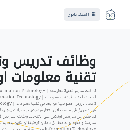
اكتشف دافور
وظائف تدريس وت
تقنية معلومات اون
هو التسجيل في منصة دافور التعليمية وعرض خبراتك ومهاراتك
الباحثين عن مدرسين اونلاين على الانترنت, وظائف التدريس ال
مدرسة او معهد او جامعة, بل بامكان الوظيفة ان تكون بتقديم 
Information Technology خصوصية عن بعد على الانترنت من منزلك او حتى مكتبك .