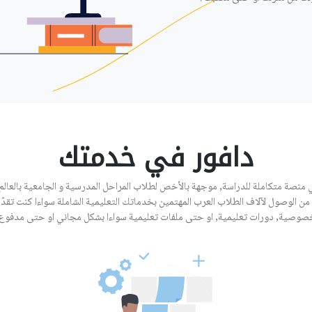
دافور في خدمتك
 منصة متكاملة للدراسة, موجهة بالأخص لطلاب المراحل المدرسية و الجامعية بالعالم 
من الوصول لآلاف الطلاب العرب المهتمين بخدماتك التعليمية الشاملة سواءا كنت تقد
صوصية, دورات تعليمية, او حتى ملفات تعليمية سواءا بشكل مجاني او حتى مدفوع.