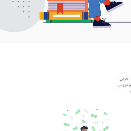
العربي,
ّم دروس