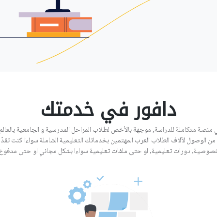
دافور في خدمتك
 منصة متكاملة للدراسة, موجهة بالأخص لطلاب المراحل المدرسية و الجامعية بالعالم 
من الوصول لآلاف الطلاب العرب المهتمين بخدماتك التعليمية الشاملة سواءا كنت تقد
صوصية, دورات تعليمية, او حتى ملفات تعليمية سواءا بشكل مجاني او حتى مدفوع.