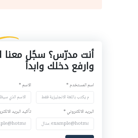
أنت مدرّس؟ سجًل معنا ا
وارفع دخلك وابدأ
اسم المستخدم *
الاسم *
البريد الالكتروني *
تأكيد البريد الالكنر