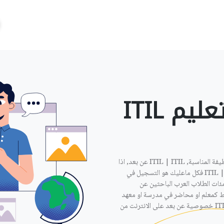
وظائف تدريس وتعليم ITIL
ان كنت مدرس ITIL | ITIL وتبحث عن عمل فمعنا ستجد الوظيفة المناسبة, ITIL | ITIL عن بعد, اذا
كان لديك الامكانية لاعطاء دروس خصوصية عن بعد في ITIL | ITIL فكل ماعليك هو التسجيل في
ئات الطلاب العرب الباحثين عن
قط كمعلم او محاضر في مدرسة او معهد
او جامعة, بل بامكان الوظيفة ان تكون بتقديم دروس ITIL | ITIL خصوصية عن بعد على الانترنت من