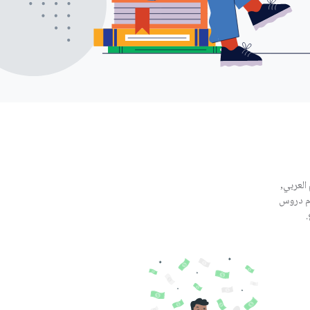
العربي,
ّم دروس