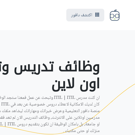
اكتشف دافور
اون لاين ‎
منصة دافور التعليمية وعرض خبراتك ومهاراتك ليشاهد ملفك م
مدرسين اونلاين على الانترنت, وظائف التدريس الان لم تعد ف
منزلك او حتى مكتبك .