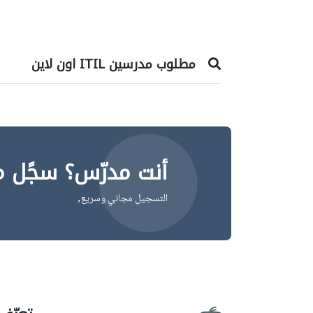
مطلوب مدرسين ITIL اون لاين
أنت مدرّس؟ سجًل م
التسجيل مجاني وسريع,