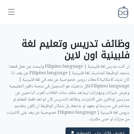
وظائف تدريس وتعليم لغة
فلبينية اون لاين ‎
ان كنت مدرس لغة فلبينية | Filipino language وتبحث عن عمل فمعنا
ستجد الوظيفة المناسبة, لغة فلبينية | Filipino language عن بعد, اذا
كان لديك الامكانية لاعطاء دروس خصوصية عن بعد في لغة فلبينية |
Filipino language فكل ماعليك هو التسجيل في منصة دافور التعليمية
وعرض خبراتك ومهاراتك ليشاهد ملفك مئات الطلاب العرب الباحثين عن
مدرسين اونلاين على الانترنت, وظائف التدريس الان لم تعد فقط كمعلم او
محاضر في مدرسة او معهد او جامعة, بل بامكان الوظيفة ان تكون بتقديم
دروس لغة فلبينية | Filipino language خصوصية عن بعد على الانترنت
من منزلك او حتى مكتبك .
تعرف اكثر على الموقع