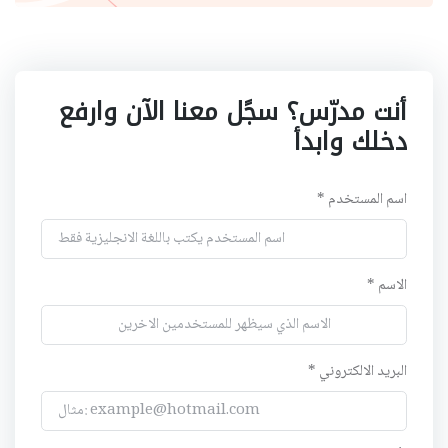
أنت مدرّس؟ سجًل معنا الآن وارفع
دخلك وابدأ
اسم المستخدم *
الاسم *
البريد الالكتروني *