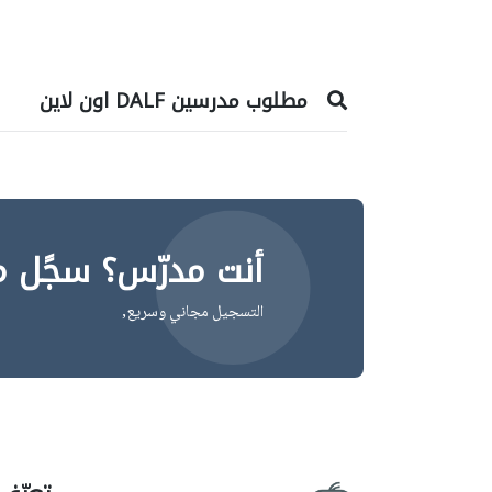
مطلوب مدرسين DALF اون لاين
أنت مدرّس؟ سجًل م
التسجيل مجاني وسريع,