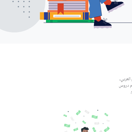
العربي,
ّم دروس