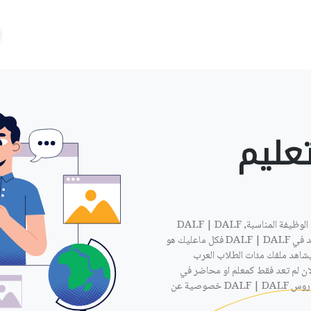
عليم
ان كنت مدرس DALF | DALF وتبحث عن عمل فمعنا ستجد الوظيفة المناسبة, DALF | DALF
عن بعد, اذا كان لديك الامكانية لاعطاء دروس خصوصية عن بعد في DALF | DALF فكل ماعليك هو
شاهد ملفك مئات الطلاب العرب
ان لم تعد فقط كمعلم او محاضر في
مدرسة او معهد او جامعة, بل بامكان الوظيفة ان تكون بتقديم دروس DALF | DALF خصوصية عن