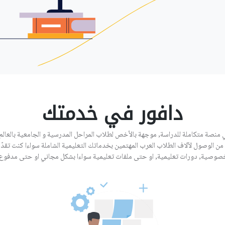
دافور في خدمتك
 منصة متكاملة للدراسة, موجهة بالأخص لطلاب المراحل المدرسية و الجامعية بالعالم 
من الوصول لآلاف الطلاب العرب المهتمين بخدماتك التعليمية الشاملة سواءا كنت تقد
صوصية, دورات تعليمية, او حتى ملفات تعليمية سواءا بشكل مجاني او حتى مدفوع.