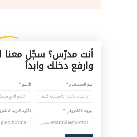
أنت مدرّس؟ سجًل معنا ا
وارفع دخلك وابدأ
اسم المستخدم *
الاسم *
البريد الالكتروني *
تأكيد البريد الالكنر