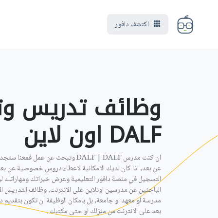
اكتشف دافور
وظائف تدريس وت
DALF اون لاين ‎
التسجيل في منصة دافور التعليمية وعرض خبراتك ومهاراتك لي
الباحثين عن مدرسين اونلاين على الانترنت, وظائف التدريس ال
بعد على الانترنت من منزلك او حتى مكتبك .