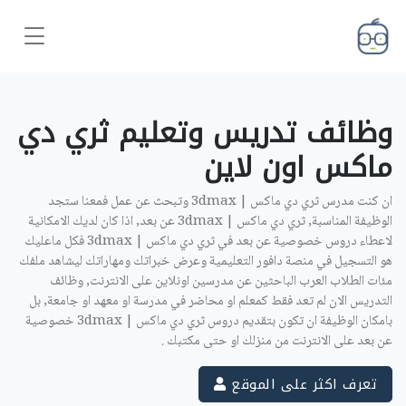
وظائف تدريس وتعليم ثري دي
ماكس اون لاين ‎
ان كنت مدرس ثري دي ماكس | 3dmax وتبحث عن عمل فمعنا ستجد
الوظيفة المناسبة, ثري دي ماكس | 3dmax عن بعد, اذا كان لديك الامكانية
لاعطاء دروس خصوصية عن بعد في ثري دي ماكس | 3dmax فكل ماعليك
هو التسجيل في منصة دافور التعليمية وعرض خبراتك ومهاراتك ليشاهد ملفك
مئات الطلاب العرب الباحثين عن مدرسين اونلاين على الانترنت, وظائف
التدريس الان لم تعد فقط كمعلم او محاضر في مدرسة او معهد او جامعة, بل
بامكان الوظيفة ان تكون بتقديم دروس ثري دي ماكس | 3dmax خصوصية
عن بعد على الانترنت من منزلك او حتى مكتبك .
تعرف اكثر على الموقع