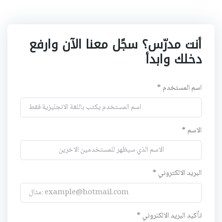
أنت مدرّس؟ سجًل معنا الآن وارفع
دخلك وابدأ
اسم المستخدم *
الاسم *
البريد الالكتروني *
تأكيد البريد الالكنروني *