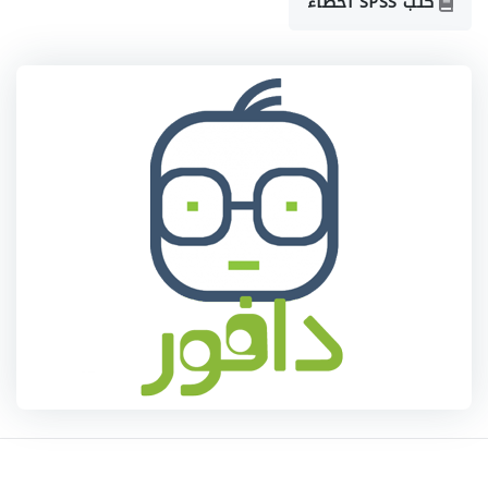
كتب SPSS احصاء