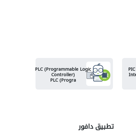
PLC (Programmable Logic
PIC
Controller)
Int
PLC (Progra
تطبيق دافور