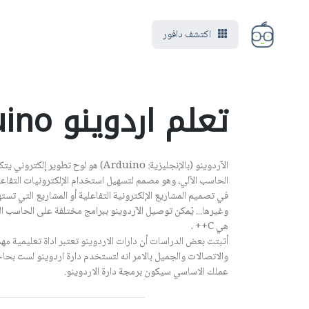
اكتشف دافور
تعلم اردوينو arduino | Arduino
الآردوينو (بالإنجليزية: Arduino) هو
الحاسب الآلي، وهو مصمم لتسهيل استخدام الإلكترونيات التفا
في تصميم المشاريع الإلكترونية التفاعلية أو المشاريع التي تس
وغيرها... يّمكن توصيل الآردوينو ببرامج مختلفة على الحاسب ال
هي C++ .
أثبتت بعض الدراسات أن دارات الاردوينو تعتبر اداة تعليمية مه
والاتصالات والجميل بالامر انه لتستخدم دارة اردوينو لست بحاجة
عملك الاساسي سيكون برمجة دارة الاردوينو.