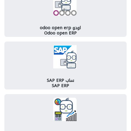
اودو odoo open erp
Odoo open ERP
ساب SAP ERP
SAP ERP