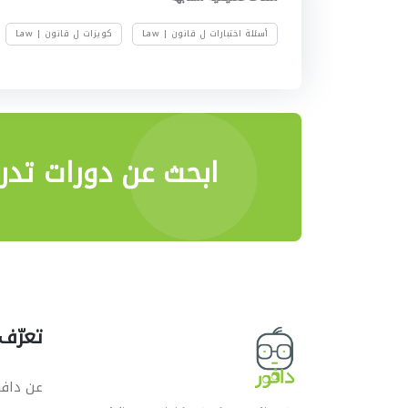
أسئلة اختبارات ل قانون | Law
كويزات ل قانون | Law
ابحث عن دورات تدر
تعرّف 
عن دافو