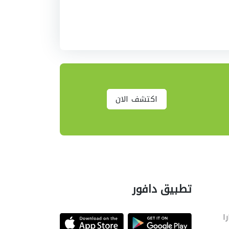
اكتشف الان
تطبيق دافور
را