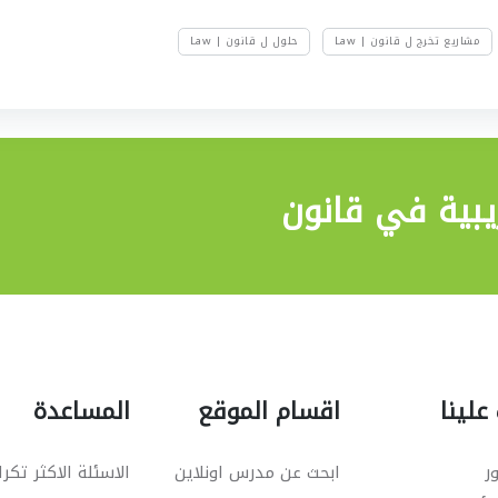
مشاريع تخرج ل قانون | Law
حلول ل قانون | Law
يبية في قانون
علينا
اقسام الموقع
المساعدة
ر
ابحث عن مدرس اونلاين
الاسئلة الاكثر تكرا