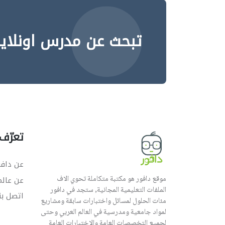
تبحث عن مدرس اونلاي
تعرّف 
عن دافو
موقع دافور هو مكتبة متكاملة تحوي الاف
عن عال
الملفات التعليمية المجانية, ستجد في دافور
اتصل بن
مئات الحلول لمسائل واختبارات سابقة ومشاريع
لمواد جامعية ومدرسية في العالم العربي وحتى
لجميع التخصصات العامة والاختبارات العامة