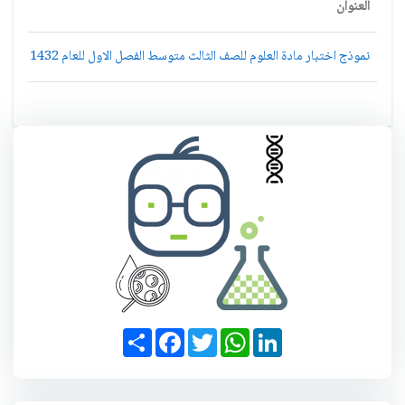
العنوان
نموذج اختبار مادة العلوم للصف الثالث متوسط الفصل الاول للعام 1432 - 1433 هـ
S
F
T
W
L
h
a
w
h
i
a
c
i
a
n
r
e
t
t
k
e
b
t
s
e