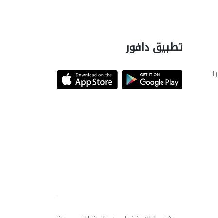
تطبيق دافور
را