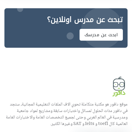
تبحث عن مدرس اونلاين؟
ابحث عن مدرسك
موقع دافور هو مكتبة متكاملة تحوي الاف الملفات التعليمية المجانية, ستجد
في دافور مئات الحلول لمسائل واختبارات سابقة ومشاريع لمواد جامعية
ومدرسية في العالم العربي وحتى لجميع التخصصات العامة والاختبارات العامة
العالمية كال toefl و Ielts و SAT وغيرها الكثير.