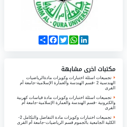
S
F
T
W
L
h
a
w
h
i
a
c
i
a
n
r
e
t
t
k
e
b
t
s
e
o
e
A
d
o
r
p
I
مكتبات اخرى مشابهة
k
p
n
تجميعات اسئلة اختبارات وكويزات مادةالرياضيات
الهندسية 2 -قسم الهندسة والعمارة الإسلامية-جامعة أم
القرى
تجميعات اسئلة اختبارات وكويزات مادة قياسات كهربية
والكترونية -قسم الهندسة والعمارة الإسلامية-جامعة أم
القرى
تجميعات اختبارات وكويزات مادة التفاضل والتكامل 2-
الكلية الجامعية بالجموم قسم الرياضيات-جامعة أم القرى