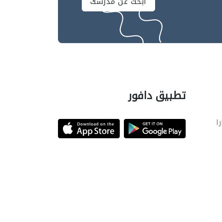
ابحث عن مدرسك
تطبيق دافور
را