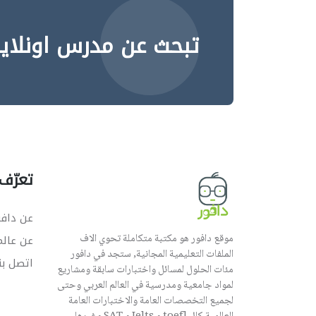
تبحث عن مدرس اونلاي
تعرّف 
عن دافو
موقع دافور هو مكتبة متكاملة تحوي الاف
عن عال
الملفات التعليمية المجانية, ستجد في دافور
اتصل بن
مئات الحلول لمسائل واختبارات سابقة ومشاريع
لمواد جامعية ومدرسية في العالم العربي وحتى
لجميع التخصصات العامة والاختبارات العامة