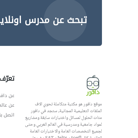
تبحث عن مدرس اونلاي
تعرّف 
عن دافو
موقع دافور هو مكتبة متكاملة تحوي الاف
عن عال
الملفات التعليمية المجانية, ستجد في دافور
اتصل بن
مئات الحلول لمسائل واختبارات سابقة ومشاريع
لمواد جامعية ومدرسية في العالم العربي وحتى
لجميع التخصصات العامة والاختبارات العامة