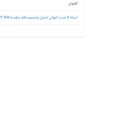
العنوان
اسئلة الاختبار النهائي تحليل وتصميم نظم متقدمة MISY 304 الفصل الثاني 1437هـ نموذج ب