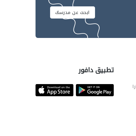
ابحث عن مدرسك
تطبيق دافور
را