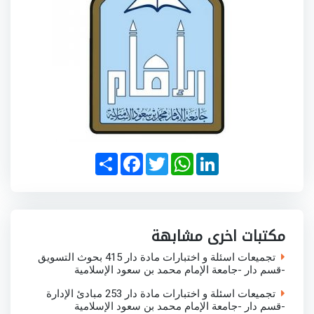
S
F
T
W
L
h
a
w
h
i
a
c
i
a
n
r
e
t
t
k
e
b
t
s
e
o
e
A
d
o
r
p
I
مكتبات اخرى مشابهة
k
p
n
تجميعات اسئلة و اختبارات مادة دار 415 بحوث التسويق
-قسم دار -جامعة الإمام محمد بن سعود الإسلامية
تجميعات اسئلة و اختبارات مادة دار 253 مبادئ الإدارة
-قسم دار -جامعة الإمام محمد بن سعود الإسلامية