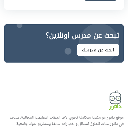
تبحث عن مدرس اونلاين؟
ابحث عن مدرسك
موقع دافور هو مكتبة متكاملة تحوي الاف الملفات التعليمية المجانية, ستجد
في دافور مئات الحلول لمسائل واختبارات سابقة ومشاريع لمواد جامعية