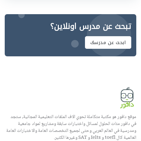
تبحث عن مدرس اونلاين؟
ابحث عن مدرسك
موقع دافور هو مكتبة متكاملة تحوي الاف الملفات التعليمية المجانية, ستجد
في دافور مئات الحلول لمسائل واختبارات سابقة ومشاريع لمواد جامعية
ومدرسية في العالم العربي وحتى لجميع التخصصات العامة والاختبارات العامة
العالمية كال toefl و Ielts و SAT وغيرها الكثير.