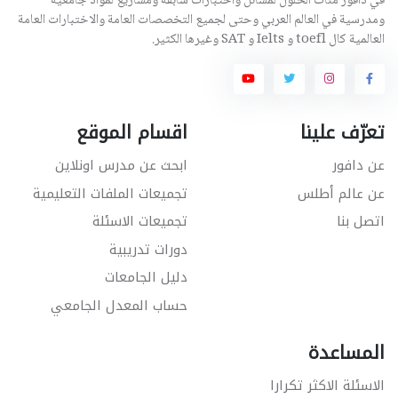
في دافور مئات الحلول لمسائل واختبارات سابقة ومشاريع لمواد جامعية
ومدرسية في العالم العربي وحتى لجميع التخصصات العامة والاختبارات العامة
العالمية كال toefl و Ielts و SAT وغيرها الكثير.
تعرّف علينا
اقسام الموقع
عن دافور
ابحث عن مدرس اونلاين
عن عالم أطلس
تجميعات الملفات التعليمية
اتصل بنا
تجميعات الاسئلة
دورات تدريبية
دليل الجامعات
حساب المعدل الجامعي
المساعدة
الاسئلة الاكثر تكرارا