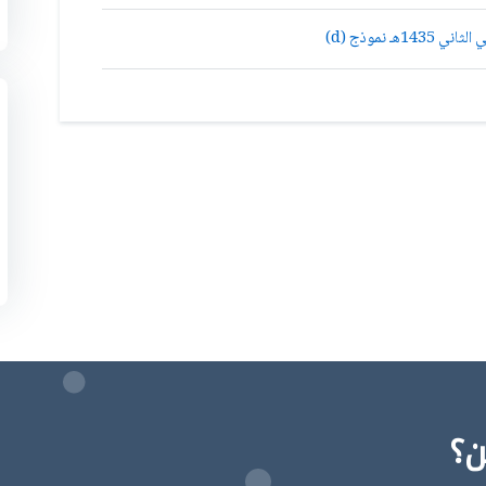
 نموذج (d)
ن؟