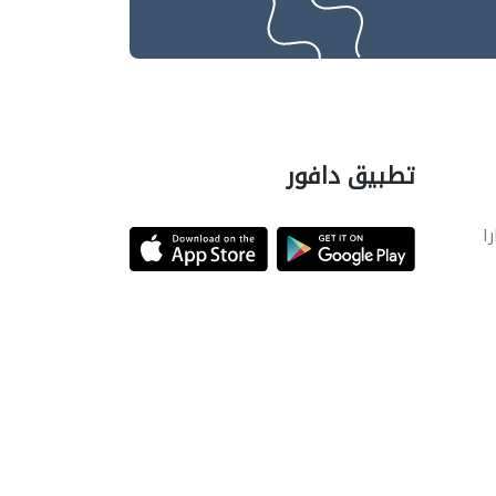
تطبيق دافور
را