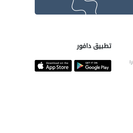
تطبيق دافور
را