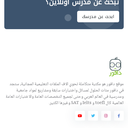
تبحث عن مدرس اونلاين؟
ابحث عن مدرسك
موقع دافور هو مكتبة متكاملة تحوي الاف الملفات التعليمية المجانية, ستجد
في دافور مئات الحلول لمسائل واختبارات سابقة ومشاريع لمواد جامعية
ومدرسية في العالم العربي وحتى لجميع التخصصات العامة والاختبارات العامة
العالمية كال toefl و Ielts و SAT وغيرها الكثير.