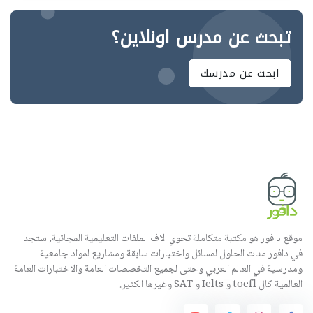
تبحث عن مدرس اونلاين؟
ابحث عن مدرسك
موقع دافور هو مكتبة متكاملة تحوي الاف الملفات التعليمية المجانية, ستجد
في دافور مئات الحلول لمسائل واختبارات سابقة ومشاريع لمواد جامعية
ومدرسية في العالم العربي وحتى لجميع التخصصات العامة والاختبارات العامة
العالمية كال toefl و Ielts و SAT وغيرها الكثير.