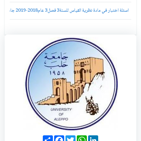
اسئلة اختبار في مادة نظرية القياس للسنة3 فصل3 عام2018-2019 جامعة ادلب رياضيات
S
F
T
W
L