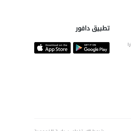
تطبيق دافور
را