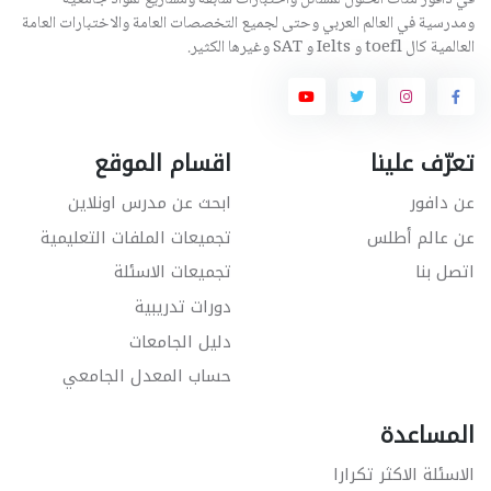
في دافور مئات الحلول لمسائل واختبارات سابقة ومشاريع لمواد جامعية
ومدرسية في العالم العربي وحتى لجميع التخصصات العامة والاختبارات العامة
العالمية كال toefl و Ielts و SAT وغيرها الكثير.
تعرّف علينا
اقسام الموقع
عن دافور
ابحث عن مدرس اونلاين
عن عالم أطلس
تجميعات الملفات التعليمية
اتصل بنا
تجميعات الاسئلة
دورات تدريبية
دليل الجامعات
حساب المعدل الجامعي
المساعدة
الاسئلة الاكثر تكرارا