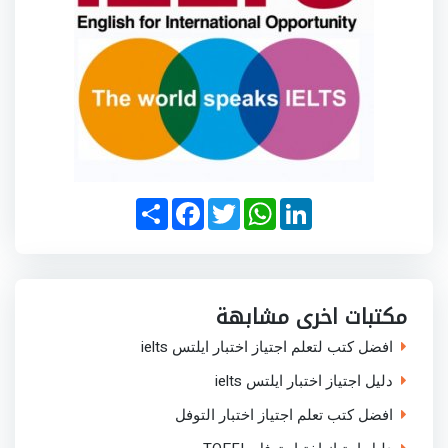
S
F
T
W
L
h
a
w
h
i
a
c
i
a
n
r
e
t
t
k
e
b
t
s
e
o
e
A
d
o
r
p
I
مكتبات اخرى مشابهة
k
p
n
افضل كتب لتعلم اجتياز اختبار ايلتس ielts
دليل اجتياز اختبار ايلتس ielts
افضل كتب تعلم اجتياز اختبار التوفل