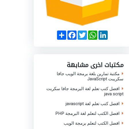
S
F
T
W
L
h
a
w
h
i
a
c
i
a
n
r
e
t
t
k
e
b
t
s
e
o
e
A
d
o
r
p
I
مكتبات اخرى مشابهة
k
p
n
مكتبة تمارين بلغة برمجة الويب جافا
سكريبت JavaScript
افضل كتب تعلم لغة البرمجة جافا سكربت
java script
افضل كتب تعلم لغة javascript
افضل الكتب لتعلم لغة البرمجة PHP
افضل الكتب لتعلم برمجة الويب