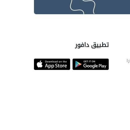
تطبيق دافور
را