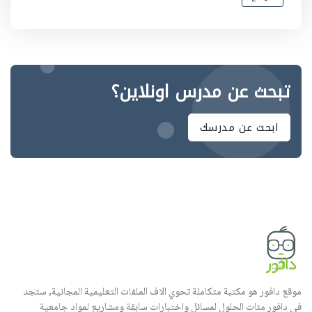
تبحث عن مدرس اونلاين؟
ابحث عن مدرسك
موقع دافور هو مكتبة متكاملة تحوي الاف الملفات التعليمية المجانية, ستجد
في دافور مئات الحلول لمسائل واختبارات سابقة ومشاريع لمواد جامعية