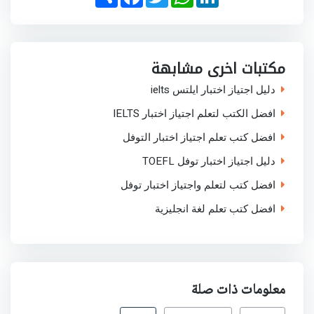
h
a
w
h
i
a
c
i
a
n
r
e
t
t
k
e
b
t
s
e
o
e
A
d
o
r
p
I
مكتبات اخرى مشابهة
k
p
n
دليل اجتياز اختبار ايلتس ielts
افضل الكتب لتعلم اجتياز اختبار IELTS
افضل كتب تعلم اجتياز اختبار التوفل
دليل اجتياز اختبار توفل TOEFL
افضل كتب لتعلم واجتياز اختبار توفل
افضل كتب تعلم لغة انجليزية
معلومات ذات صلة