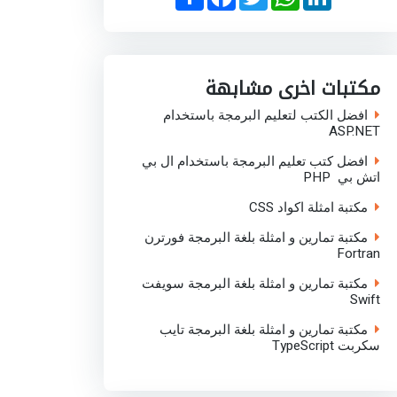
h
a
w
h
i
a
c
i
a
n
r
e
t
t
k
e
b
t
s
e
o
e
A
d
o
r
p
I
مكتبات اخرى مشابهة
k
p
n
افضل الكتب لتعليم البرمجة باستخدام
ASP.NET
افضل كتب تعليم البرمجة باستخدام ال بي
اتش بي PHP
مكتبة امثلة اكواد CSS
مكتبة تمارين و امثلة بلغة البرمجة فورترن
Fortran
مكتبة تمارين و امثلة بلغة البرمجة سويفت
Swift
مكتبة تمارين و امثلة بلغة البرمجة تايب
سكربت TypeScript