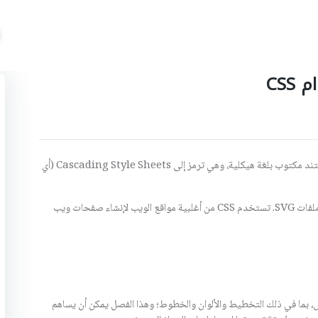
CS
لغة CSS هي لغة تنسيقية تستخدم لوصف التمثيل البصري لمستند مكتوب بلغة هيكلية، وهي ترمز إلى Cascading Style Sheets (أي
ويمكن استخدامها مع HTML وأي مستند XML بما في ذلك ملفات SVG. تستخدم CSS من أغلبية مواقع الويب لإنشاء صفحات ويب
لمحتوى عن العرض، بما في ذلك التخطيط والألوان والخطوط؛ وهذا الفصل يمكن أن يساهم