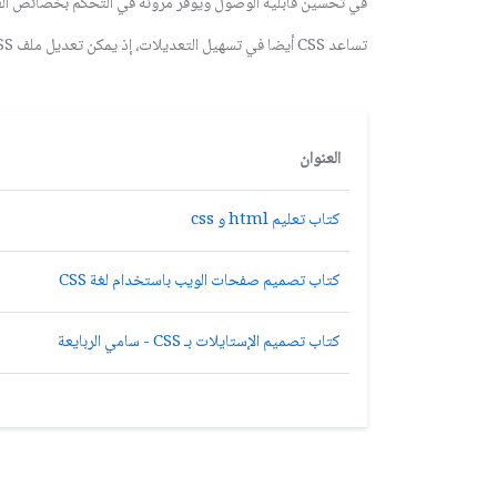
في تحسين قابلية الوصول ويوفر مرونة في التحكم بخصائص الع
تساعد CSS أيضا في تسهيل التعديلات، إذ يمكن تعديل ملف CSS واحد للتأثير على عشرات الصفحات في الموقع.
العنوان
كتاب تعليم html و css
كتاب تصميم صفحات الويب باستخدام لغة CSS
كتاب تصميم الإستايلات بـ CSS - سامي الربايعة