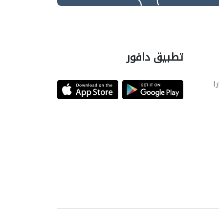
تطبيق دافور
را