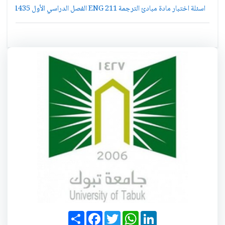
اسئلة اختبار مادة مبادئ الترجمة ENG 211 الفصل الدراسي الأول 1435هـ نموذج (A)
S
F
T
W
L
h
a
w
h
i