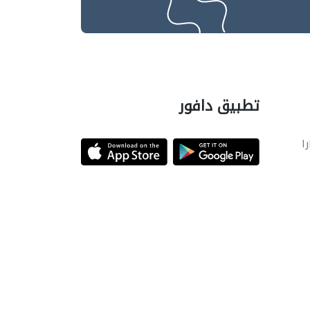
تطبيق دافور
را