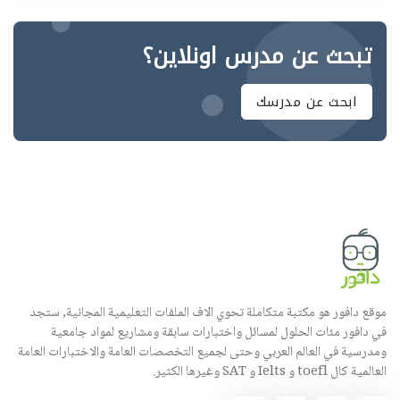
تبحث عن مدرس اونلاين؟
ابحث عن مدرسك
موقع دافور هو مكتبة متكاملة تحوي الاف الملفات التعليمية المجانية, ستجد
في دافور مئات الحلول لمسائل واختبارات سابقة ومشاريع لمواد جامعية
ومدرسية في العالم العربي وحتى لجميع التخصصات العامة والاختبارات العامة
العالمية كال toefl و Ielts و SAT وغيرها الكثير.