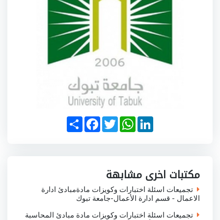
S
F
T
W
L
h
a
w
h
i
a
c
i
a
n
r
e
t
t
k
e
b
t
s
e
o
e
A
d
o
r
p
I
مكتبات اخرى مشابهة
k
p
n
تجميعات اسئلة اختبارات وكويزات مادةمبادئ ادارة
الاعمال - قسم ادارة الأعمال-جامعة تبوك
تجميعات اسئلة اختبارات وكويزات مادة مبادئ المحاسبة