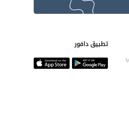
تطبيق دافور
را