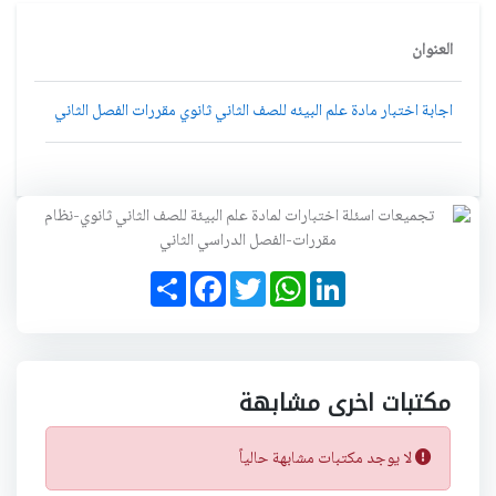
العنوان
اجابة اختبار مادة علم البيئه للصف الثاني ثانوي مقررات الفصل الثاني
S
F
T
W
L
h
a
w
h
i
a
c
i
a
n
r
e
t
t
k
e
b
t
s
e
o
e
A
d
o
r
p
I
مكتبات اخرى مشابهة
k
p
n
لا يوجد مكتبات مشابهة حالياً