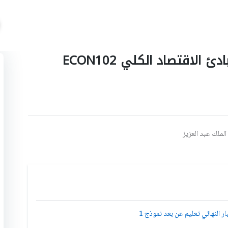
تجميعات أسئلة اختبارات مادة مبادئ الاقتصاد الكلي ECON102