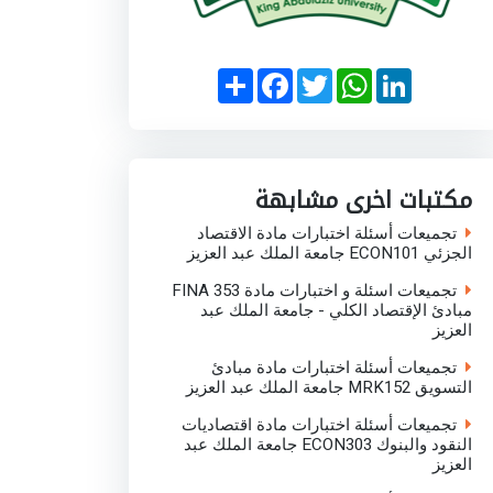
S
F
T
W
L
h
a
w
h
i
a
c
i
a
n
r
e
t
t
k
e
b
t
s
e
o
e
A
d
o
r
p
I
مكتبات اخرى مشابهة
k
p
n
تجميعات أسئلة اختبارات مادة الاقتصاد
الجزئي ECON101 جامعة الملك عبد العزيز
تجميعات اسئلة و اختبارات مادة FINA 353
مبادئ الإقتصاد الكلي - جامعة الملك عبد
العزيز
تجميعات أسئلة اختبارات مادة مبادئ
التسويق MRK152 جامعة الملك عبد العزيز
تجميعات أسئلة اختبارات مادة اقتصاديات
النقود والبنوك ECON303 جامعة الملك عبد
العزيز