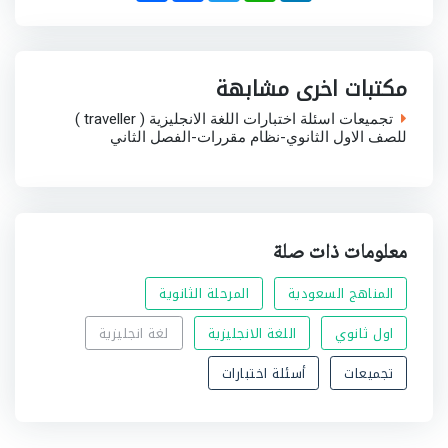
a
c
i
a
n
r
e
t
t
k
e
b
t
s
e
o
e
A
d
o
r
p
I
مكتبات اخرى مشابهة
k
p
n
تجميعات اسئلة اختبارات اللغة الانجليزية ( traveller )
للصف الاول الثانوي-نظام مقررات-الفصل الثاني
معلومات ذات صلة
المناهج السعودية
المرحلة الثانوية
اول ثانوي
اللغة الانجليزية
لغة انجليزية
تجميعات
أسئلة اختبارات