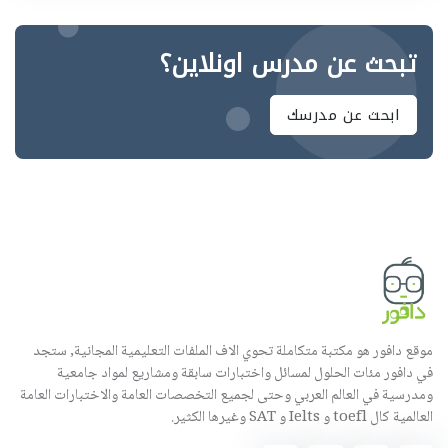
تبحث عن مدرس اونلاين؟
ابحث عن مدرسك
موقع دافور هو مكتبة متكاملة تحوي الاف الملفات التعليمية المجانية, ستجد
في دافور مئات الحلول لمسائل واختبارات سابقة ومشاريع لمواد جامعية
ومدرسية في العالم العربي وحتى لجميع التخصصات العامة والاختبارات العامة
العالمية كال toefl و Ielts و SAT وغيرها الكثير.